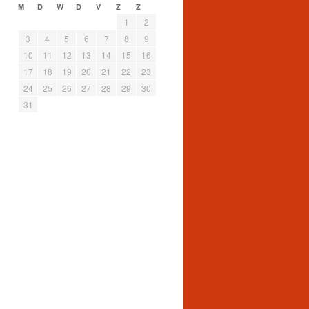
M
D
W
D
V
Z
Z
1
2
3
4
5
6
7
8
9
10
11
12
13
14
15
16
17
18
19
20
21
22
23
24
25
26
27
28
29
30
31