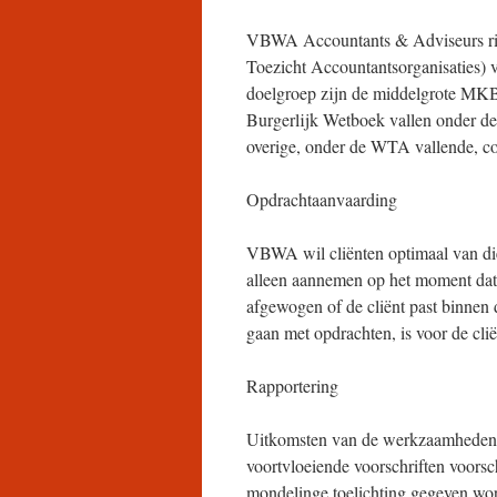
VBWA Accountants & Adviseurs ri
Toezicht Accountantsorganisaties) v
doelgroep zijn de middelgrote MKB 
Burgerlijk Wetboek vallen onder de w
overige, onder de WTA vallende, co
Opdrachtaanvaarding
VBWA wil cliënten optimaal van die
alleen aannemen op het moment dat
afgewogen of de cliënt past binnen 
gaan met opdrachten, is voor de cli
Rapportering
Uitkomsten van de werkzaamheden w
voortvloeiende voorschriften voors
mondelinge toelichting gegeven wor